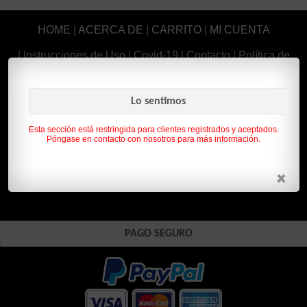
HOME
|
ACERCA DE
|
CARRITO
|
MI CUENTA
|
Instrucciones de Uso
|
Covid-19
|
Contacto
|
Política de
Privacidad
|
Aviso Legal
|
Lo sentimos
Esta sección está restringida para clientes registrados y aceptados.
Póngase en contacto con nosotros para más información.
PAGO SEGURO