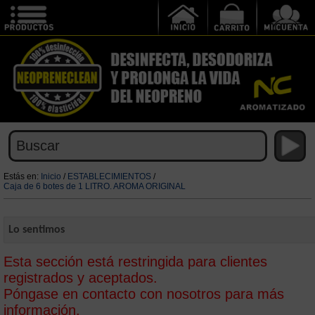
Estás en:
Inicio
/
ESTABLECIMIENTOS
/
Caja de 6 botes de 1 LITRO. AROMA ORIGINAL
Lo sentimos
Esta sección está restringida para clientes
registrados y aceptados.
Póngase en contacto con nosotros para más
información.